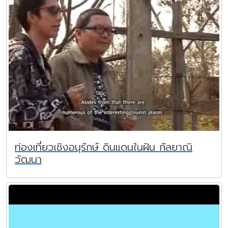
ท่องเที่ยวเชิงอนุรักษ์ ดินแดนในฝัน กัลยาณิ
วัฒนา