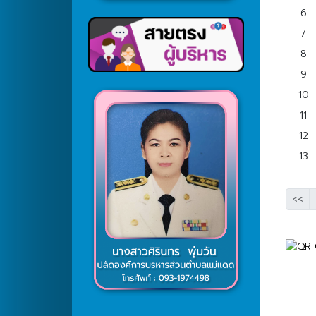
6
7
8
9
10
11
12
13
<<