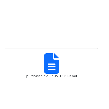
purchases_file_37_49_1_131126.pdf