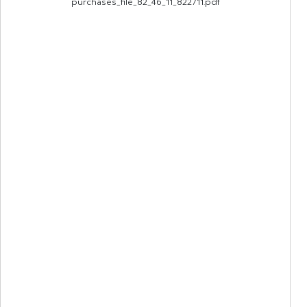
purchases_file_82_46_11_822711.pdf