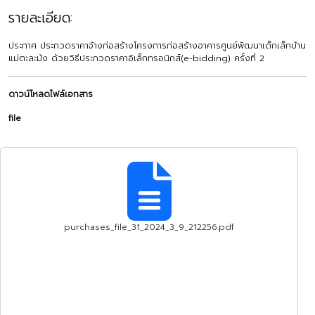
รายละเอียด:
ประกาศ ประกวดราคาจ้างก่อสร้างโครงการก่อสร้างอาคารศูนย์พัฒนาเด็กเล็กบ้าน
แม่ตะละม้ง ด้วยวิธีประกวดราคาอิเล็กทรอนิกส์(e-bidding) ครั้งที่ 2
ดาวน์โหลดไฟล์เอกสาร
file
purchases_file_31_2024_3_9_212256.pdf