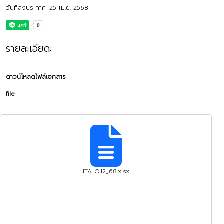
วันที่ลงประกาศ: 25 เม.ย. 2568
รายละเอียด:
ดาวน์โหลดไฟล์เอกสาร
file
ITA O12_68.xlsx