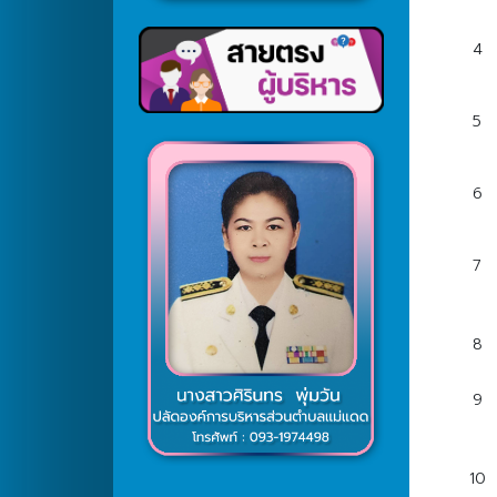
4
5
6
7
8
9
10