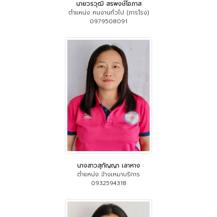
นายวรวุฒิ สรพงษ์โอภาส
ตำแหน่ง คนงานทั่วไป (ภารโรง)
0979508091
นางสาวสุกัญญา เลาหาง
ตำแหน่ง จ้างเหมาบริการ
0932594318