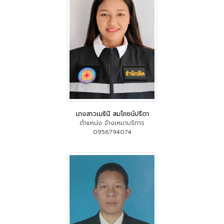
นางสาวเมธินี สมโภชน์ปรีดา
ตำแหน่ง จ้างเหมาบริการ
0956794074