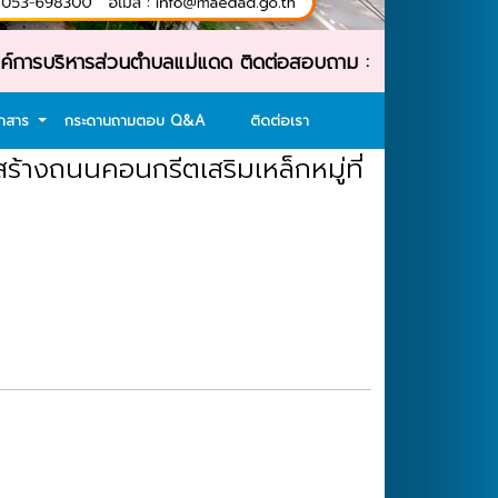
ริหารส่วนตำบลแม่แดด ติดต่อสอบถาม : โทรศัพท์ : 053-69830
อกสาร
กระดานถามตอบ Q&A
ติดต่อเรา
้างถนนคอนกรีตเสริมเหล็กหมู่ที่