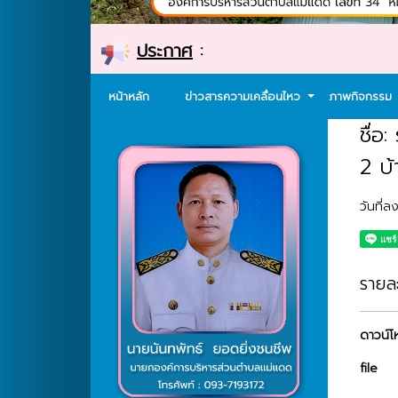
ประกาศ
:
หน้าหลัก
ข่าวสารความเคลื่อนไหว
ภาพกิจกรรม
ชื่
2 บ
วันที่
รายละ
ดาวน์โ
file